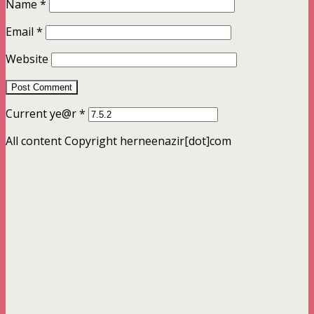
Name
*
Email
*
Website
Current ye@r
*
All content Copyright herneenazir[dot]com