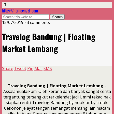
https://herneenazir.com
15/07/2019 • 3 comments
Travelog Bandung | Floating
Market Lembang
Share
Tweet
Pin
Mail
SMS
Travelog Bandung | Floating Market Lembang
–
Assalamualaikum. Oleh kerana dah banyak sangat cerita
tergantung tersangkut terkelendat jadi Ummi tekad nak
siapkan entri Travelog Bandung by hook or by crook.
Cekonon je ayat tengah semangat memang lain macam
sikit hahaha. Rasa-nya memang genap 3 tahun pun