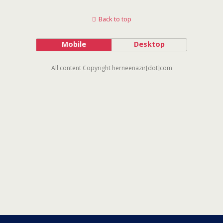
Back to top
Mobile
Desktop
All content Copyright herneenazir[dot]com