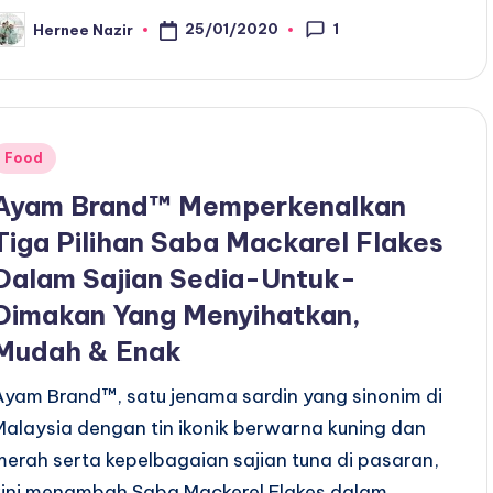
1
25/01/2020
Hernee Nazir
osted
y
Posted
Food
n
Ayam Brand™ Memperkenalkan
Tiga Pilihan Saba Mackarel Flakes
Dalam Sajian Sedia-Untuk-
Dimakan Yang Menyihatkan,
Mudah & Enak
Ayam Brand™, satu jenama sardin yang sinonim di
Malaysia dengan tin ikonik berwarna kuning dan
merah serta kepelbagaian sajian tuna di pasaran,
kini menambah Saba Mackerel Flakes dalam