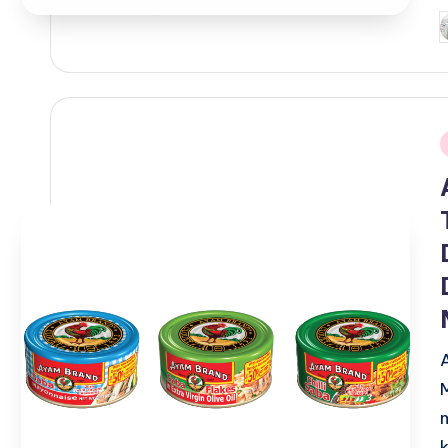
P
b
i