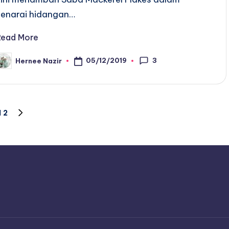
senarai hidangan…
Read More
3
05/12/2019
Hernee Nazir
osted
y
1
2
NEXT
PAGE