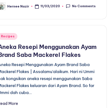
No Comments
11/03/2020
Hernee Nazir
osted
y
Posted
Recipes
n
Aneka Resepi Menggunakan Ayam
Brand Saba Mackerel Flakes
Aneka Resepi Menggunakan Ayam Brand Saba
Mackerel Flakes | Assalamu'alaikum. Hari ni Ummi
nak kongsikan aneka resepi menggunakan Saba
Mackerel Flakes keluaran dari Ayam Brand. So far
Ummi dah cuba…
Read More