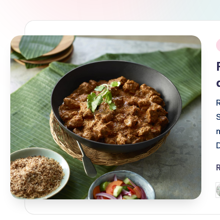
i
P
b