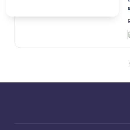
P
b
Posts
pagination