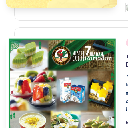
P
b
i