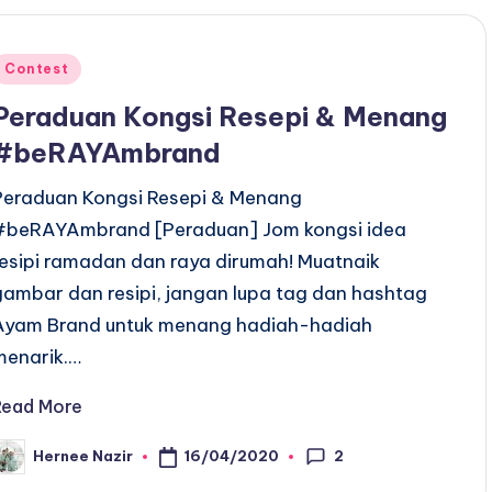
Posted
Contest
n
Peraduan Kongsi Resepi & Menang
#beRAYAmbrand
Peraduan Kongsi Resepi & Menang
#beRAYAmbrand [Peraduan] Jom kongsi idea
resipi ramadan dan raya dirumah! Muatnaik
gambar dan resipi, jangan lupa tag dan hashtag
Ayam Brand untuk menang hadiah-hadiah
menarik.…
Read More
2
16/04/2020
Hernee Nazir
osted
y