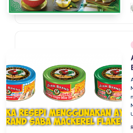
P
b
i