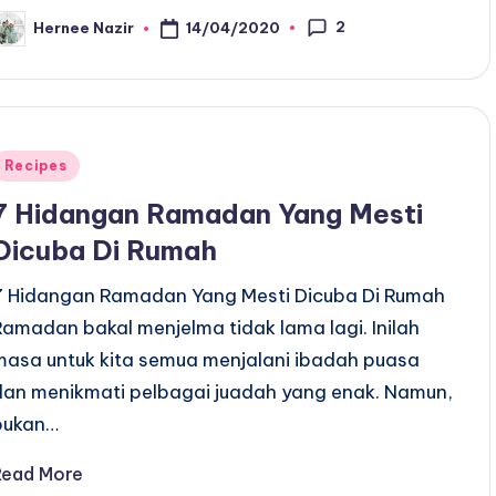
2
14/04/2020
Hernee Nazir
osted
y
Posted
Recipes
n
7 Hidangan Ramadan Yang Mesti
Dicuba Di Rumah
7 Hidangan Ramadan Yang Mesti Dicuba Di Rumah
Ramadan bakal menjelma tidak lama lagi. Inilah
masa untuk kita semua menjalani ibadah puasa
dan menikmati pelbagai juadah yang enak. Namun,
bukan…
Read More