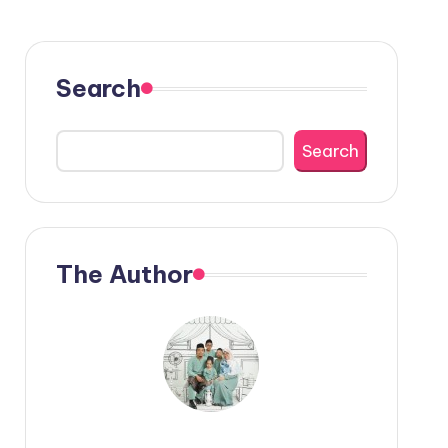
Search
Search
The Author