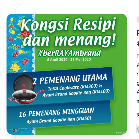
i
P
b