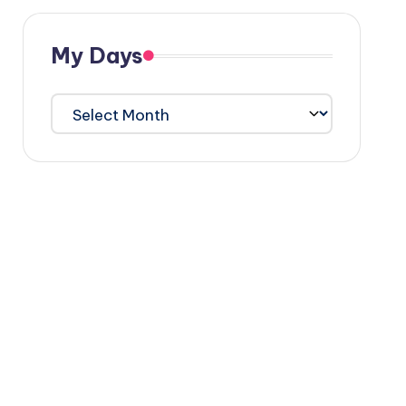
My Days
My
Days