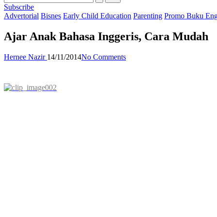
Subscribe
Posted
Advertorial
Bisnes
Early Child Education
Parenting
Promo Buku Engl
in
Ajar Anak Bahasa Inggeris, Cara Mudah
Posted
Hernee Nazir
14/11/2014
No Comments
by