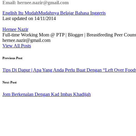
Email:
hernee.nazir@gmail.com
Tags:
English Itu Mudah
Mudahnya Belajar Bahasa Inggeris
Last updated on 14/11/2014
Hernee Nazir
Full-time Working Mom @ PTP | Blogger | Breastfeeding Peer Counse
hernee.nazir@gmail.com
View All Posts
Post
Previous Post
navigation
Tips Di Dapur | Apa Yang Anda Perlu Buat Dengan “Left Over Food
Next Post
Jom Berkenalan Dengan Kad Imbas Khadijah