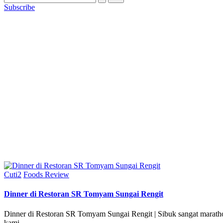
Subscribe
Posted
Cuti2
Foods Review
in
Dinner di Restoran SR Tomyam Sungai Rengit
Dinner di Restoran SR Tomyam Sungai Rengit | Sibuk sangat maratho
kami…