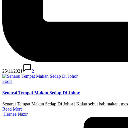
25/11/2021
2
Posted
Food
in
Senarai Tempat Makan Sedap Di Johor
Senarai Tempat Makan Sedap Di Johor | Kalau sebut bab makan, mesti
Read More
Posted
Hernee Nazir
by