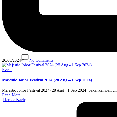
26/08/2024
No Comments
Posted
Event
in
Majestic Johor Festival 2024 (28 Aug – 1 Sep 2024)
Majestic Johor Festival 2024 (28 Aug - 1 Sep 2024) bakal kembali 
Read More
Posted
Hernee Nazir
by