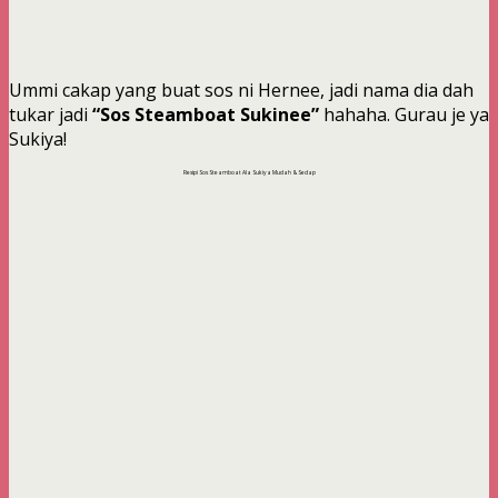
Ummi cakap yang buat sos ni Hernee, jadi nama dia dah
tukar jadi
“Sos Steamboat Sukinee”
hahaha. Gurau je ya
Sukiya!
Resipi Sos Steamboat Ala Sukiya Mudah & Sedap