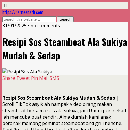
https://herneenazir.com
31/01/2025 • no comments
Resipi Sos Steamboat Ala Sukiya
Mudah & Sedap
Share
Tweet
Pin
Mail
SMS
Resipi Sos Steamboat Ala Sukiya Mudah & Sedap
|
Scroll TikTok asyiklah nampak video orang makan
steamboat bersama sos ala Sukiya, jadi Ummi pun nekad
lah mencuba buat sendiri. Almaklumlah kami anak
beranak memang peminat steamboat and grill hehehe.
Tapi first trial Ummi buat kat office, lunch steamboat