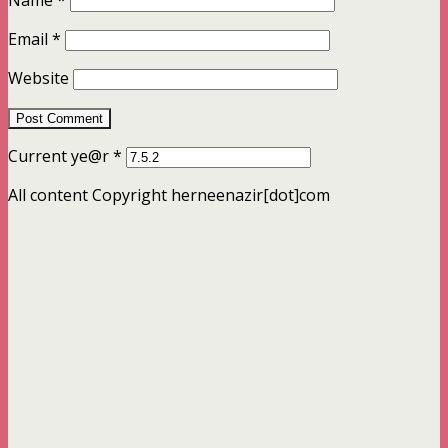
Name
*
Email
*
Website
Current ye@r
*
All content Copyright herneenazir[dot]com