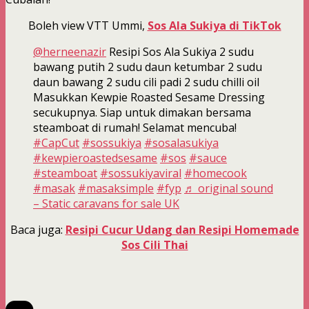
Boleh view VTT Ummi,
Sos Ala Sukiya di TikTok
@herneenazir
Resipi Sos Ala Sukiya 2 sudu
bawang putih 2 sudu daun ketumbar 2 sudu
daun bawang 2 sudu cili padi 2 sudu chilli oil
Masukkan Kewpie Roasted Sesame Dressing
secukupnya. Siap untuk dimakan bersama
steamboat di rumah! Selamat mencuba!
#CapCut
#sossukiya
#sosalasukiya
#kewpieroastedsesame
#sos
#sauce
#steamboat
#sossukiyaviral
#homecook
#masak
#masaksimple
#fyp
♬ original sound
– Static caravans for sale UK
Baca juga:
Resipi Cucur Udang dan Resipi Homemade
Sos Cili Thai