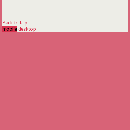
Back to top
mobile
desktop