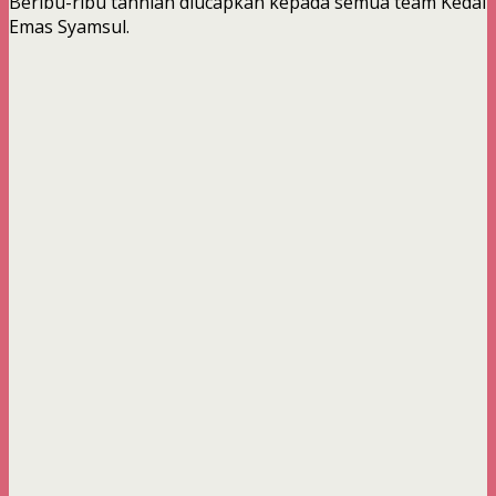
Beribu-ribu tahniah diucapkan kepada semua team Kedai
Emas Syamsul.