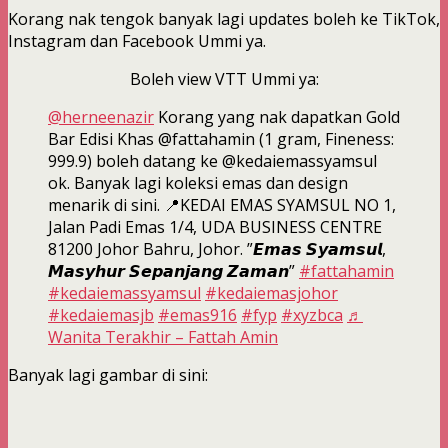
Korang nak tengok banyak lagi updates boleh ke TikTok,
Instagram dan Facebook Ummi ya.
Boleh view VTT Ummi ya:
@herneenazir
Korang yang nak dapatkan Gold
Bar Edisi Khas @fattahamin (1 gram, Fineness:
999.9) boleh datang ke @kedaiemassyamsul
ok. Banyak lagi koleksi emas dan design
menarik di sini. 📍KEDAI EMAS SYAMSUL NO 1,
Jalan Padi Emas 1/4, UDA BUSINESS CENTRE
81200 Johor Bahru, Johor. ”𝙀𝙢𝙖𝙨 𝙎𝙮𝙖𝙢𝙨𝙪𝙡,
𝙈𝙖𝙨𝙮𝙝𝙪𝙧 𝙎𝙚𝙥𝙖𝙣𝙟𝙖𝙣𝙜 𝙕𝙖𝙢𝙖𝙣”
#fattahamin
#kedaiemassyamsul
#kedaiemasjohor
#kedaiemasjb
#emas916
#fyp
#xyzbca
♬
Wanita Terakhir – Fattah Amin
Banyak lagi gambar di sini: