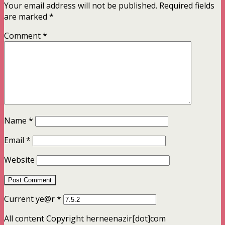
Your email address will not be published.
Required fields
are marked
*
Comment
*
Name
*
Email
*
Website
Current ye@r
*
All content Copyright herneenazir[dot]com