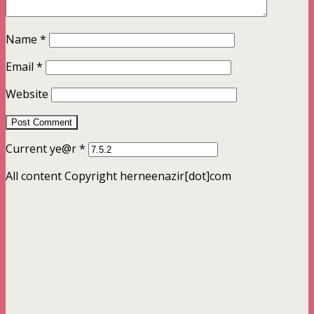
Name
*
Email
*
Website
Current ye@r
*
All content Copyright herneenazir[dot]com