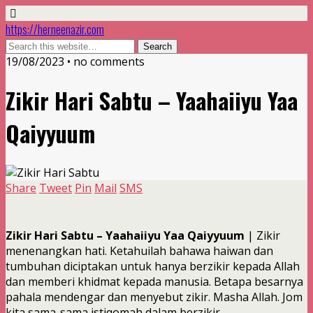
https://herneenazir.com
19/08/2023 • no comments
Zikir Hari Sabtu – Yaahaiiyu Yaa
Qaiyyuum
Share
Tweet
Pin
Mail
SMS
Zikir Hari Sabtu – Yaahaiiyu Yaa Qaiyyuum
| Zikir
menenangkan hati. Ketahuilah bahawa haiwan dan
tumbuhan diciptakan untuk hanya berzikir kepada Allah
dan memberi khidmat kepada manusia. Betapa besarnya
pahala mendengar dan menyebut zikir. Masha Allah. Jom
kita sama-sama istiqomah dalam berzikir.