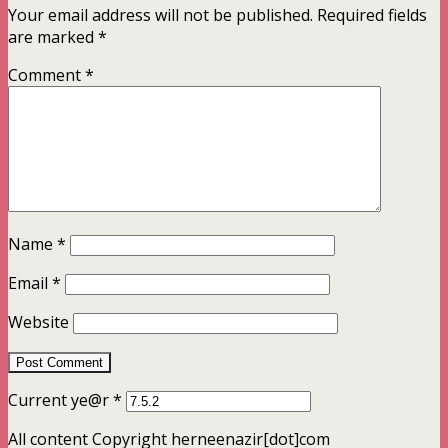
Your email address will not be published.
Required fields
are marked
*
Comment
*
Name
*
Email
*
Website
Current ye@r
*
All content Copyright herneenazir[dot]com