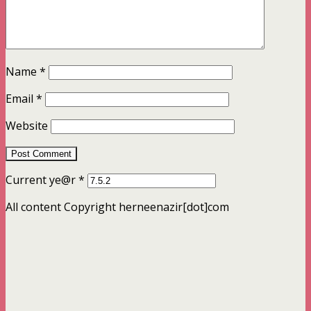
Name
*
Email
*
Website
Current ye@r
*
All content Copyright herneenazir[dot]com