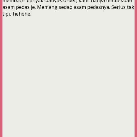
membazir banyak-banyak order, kami hanya minta kuah
asam pedas je. Memang sedap asam pedasnya. Serius tak
tipu hehehe.