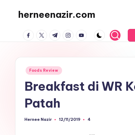
herneenazir.com
Skip
to
Malaysian
content
facebook.com
twitter.com
t.me
instagram.com
youtube.com
Lifestyle
Blogger
Posted
Foods Review
in
Breakfast di WR 
Patah
Hernee Nazir
12/11/2019
4
Posted
by