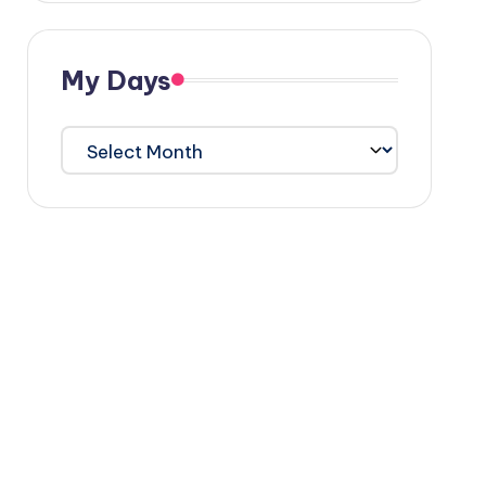
My Days
My
Days