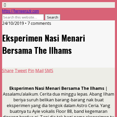
https://herneenazir.com
24/10/2019 • 7 comments
Eksperimen Nasi Menari
Bersama The Ilhams
Share
Tweet
Pin
Mail
SMS
Eksperimen Nasi Menari Bersama The Ilhams
|
Assalamu’alaikum. Cerita dua minggu lepas. Abang Ilham
beriya suruh belikan barang-barang nak buat
eksperimen yang dia tengok dalam Astro Ceria. Yang
buatnya tu Ayie vokalis Floor 88, band kegemaran
diorang berdua ni. Tapi dia tak bagi nama eksperimen tu