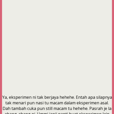
Ya, eksperimen ni tak berjaya hehehe. Entah apa silapnya
tak menari pun nasi tu macam dalam eksperimen asal.
Dah tambah cuka pun still macam tu hehehe. Pasrah je la
abang-abang ni. Ummi janji nanti buat eksperimen lain