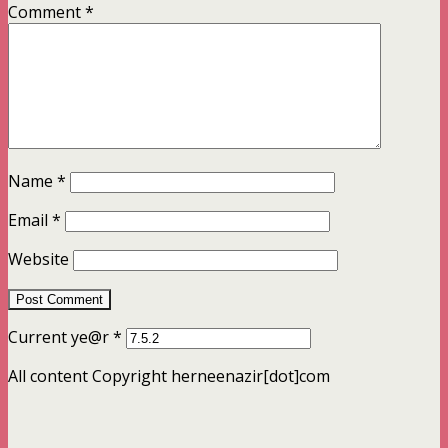
Comment
*
Name
*
Email
*
Website
Current ye@r
*
All content Copyright herneenazir[dot]com