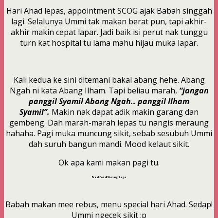
Hari Ahad lepas, appointment SCOG ajak Babah singgah
lagi. Selalunya Ummi tak makan berat pun, tapi akhir-
akhir makin cepat lapar. Jadi baik isi perut nak tunggu
turn kat hospital tu lama mahu hijau muka lapar.
Kali kedua ke sini ditemani bakal abang hehe. Abang
Ngah ni kata Abang Ilham. Tapi beliau marah,
“jangan
panggil Syamil Abang Ngah.. panggil Ilham
Syamil”.
Makin nak dapat adik makin garang dan
gembeng. Dah marah-marah lepas tu nangis meraung
hahaha. Pagi muka muncung sikit, sebab sesubuh Ummi
dah suruh bangun mandi. Mood kelaut sikit.
Ok apa kami makan pagi tu.
Breakfast di Warung Saga
Babah makan mee rebus, menu special hari Ahad. Sedap!
Ummi ngecek sikit :p