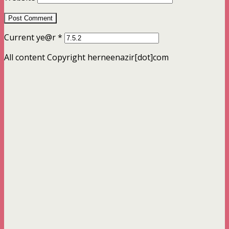
Current ye@r
*
All content Copyright herneenazir[dot]com