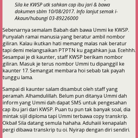
Sila ke KWSP utk sahkan cap ibu jari & bawa
dokumen sblm 10/08/2017. Info lanjut semak i-
Akaun/hubungi 03-89226000
Sebenarnya semalam Babah dah bawa Ummi ke KWSP.
Punyalah ramai manusia yang beratur ambil nombor
giliran. Kalau ikutkan hati memang malas nak beratur
tapi demi melangsaikan PTPTN ku gagahkan jua. Ecehhh.
Sesampai je di kaunter, staff KWSP berikam nombor
giliran. Masuk je terus nombor Ummi tu dipanggil ke
kaunter 17. Semangat membara hoi sebab tak payah
tunggu lama.
Sampai di kaunter salam disambut oleh staff yang
peramah. Alhamdulillah. Belum pun ditanya Ummi dah
inform yang Ummi dah dapat SMS untuk pengesahan
cap ibu jari dari KWSP. Puan tu pun tak banyak soal, dia
mintak sijil diploma tapi Ummi terbawa copy transkrip.
Okbai! Sila datang semula hahaha. Aduhaiii kenapalah
pergi dibawa transkrip tu oi. Nyirap dengan diri sendiri.