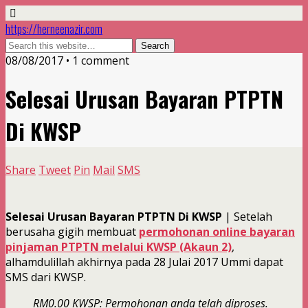
https://herneenazir.com
08/08/2017 • 1 comment
Selesai Urusan Bayaran PTPTN
Di KWSP
Share
Tweet
Pin
Mail
SMS
Selesai Urusan Bayaran PTPTN Di KWSP
| Setelah
berusaha gigih membuat
permohonan online bayaran
pinjaman PTPTN melalui KWSP (Akaun 2)
,
alhamdulillah akhirnya pada 28 Julai 2017 Ummi dapat
SMS dari KWSP.
RM0.00 KWSP: Permohonan anda telah diproses.