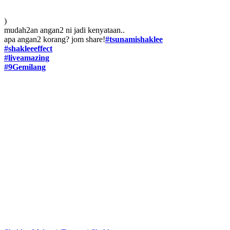
)
mudah2an angan2 ni jadi kenyataan..
apa angan2 korang? jom share!
#tsunamishaklee
#shakleeeffect
#liveamazing
#9Gemilang