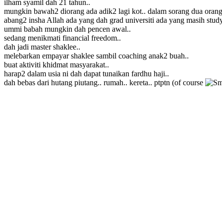
ilham syamil dah 21 tahun..
mungkin bawah2 diorang ada adik2 lagi kot.. dalam sorang dua orang
abang2 insha Allah ada yang dah grad universiti ada yang masih study
ummi babah mungkin dah pencen awal..
sedang menikmati financial freedom..
dah jadi master shaklee..
melebarkan empayar shaklee sambil coaching anak2 buah..
buat aktiviti khidmat masyarakat..
harap2 dalam usia ni dah dapat tunaikan fardhu haji..
dah bebas dari hutang piutang.. rumah.. kereta.. ptptn (of course