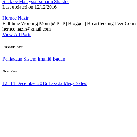
Tags:
Shaklee Malaysia
Tsunami Shaklee
Last updated on 12/12/2016
Hernee Nazir
Full-time Working Mom @ PTP | Blogger | Breastfeeding Peer Counse
hernee.nazir@gmail.com
View All Posts
Post
Previous Post
navigation
Penjagaan Sistem Imuniti Badan
Next Post
12 -14 December 2016 Lazada Mega Sales!