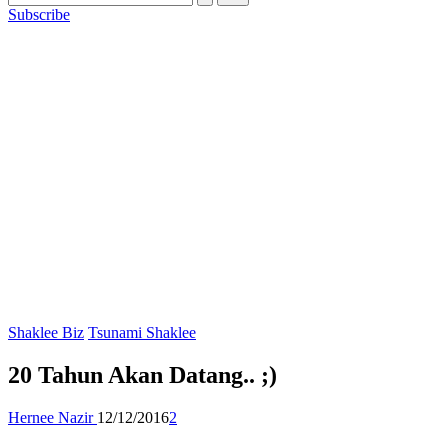
Subscribe
Posted
Shaklee Biz
Tsunami Shaklee
in
20 Tahun Akan Datang.. ;)
Posted
Hernee Nazir
12/12/2016
2
by