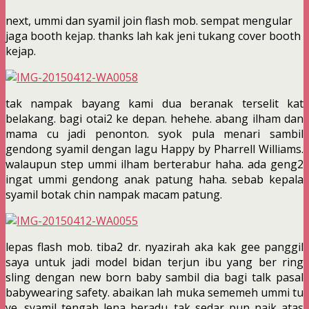
next, ummi dan syamil join flash mob. sempat mengular
jaga booth kejap. thanks lah kak jeni tukang cover booth
kejap.
tak nampak bayang kami dua beranak terselit kat
belakang. bagi otai2 ke depan. hehehe. abang ilham dan
mama cu jadi penonton. syok pula menari sambil
gendong syamil dengan lagu Happy by Pharrell Williams.
walaupun step ummi ilham berterabur haha. ada geng2
ingat ummi gendong anak patung haha. sebab kepala
syamil botak chin nampak macam patung.
lepas flash mob. tiba2 dr. nyazirah aka kak gee panggil
saya untuk jadi model bidan terjun ibu yang ber ring
sling dengan new born baby sambil dia bagi talk pasal
babywearing safety. abaikan lah muka sememeh ummi tu
ye. syamil tengah lena beradu. tak sedar pun naik atas