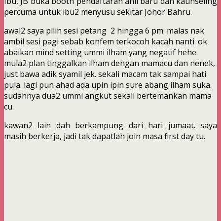
Ibu, JB buka booth pendaftaran ahli baru dan kaunseling
percuma untuk ibu2 menyusu sekitar Johor Bahru.
awal2 saya pilih sesi petang 2 hingga 6 pm. malas nak
ambil sesi pagi sebab konfem terkocoh kacah nanti. ok
abaikan mind setting ummi ilham yang negatif hehe.
mula2 plan tinggalkan ilham dengan mamacu dan nenek,
just bawa adik syamil jek. sekali macam tak sampai hati
pula. lagi pun ahad ada upin ipin sure abang ilham suka.
sudahnya dua2 ummi angkut sekali bertemankan mama
cu.
kawan2 lain dah berkampung dari hari jumaat. saya
masih berkerja, jadi tak dapatlah join masa first day tu.