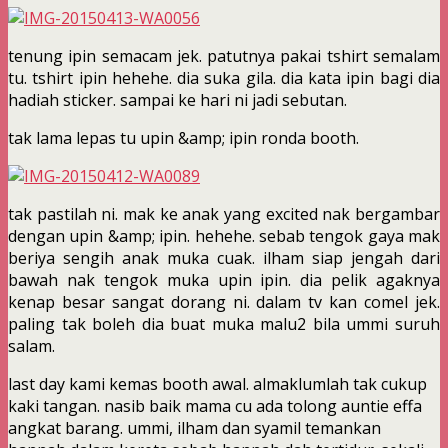
tenung ipin semacam jek. patutnya pakai tshirt semalam
tu. tshirt ipin hehehe. dia suka gila. dia kata ipin bagi dia
hadiah sticker. sampai ke hari ni jadi sebutan.
tak lama lepas tu upin &amp; ipin ronda booth.
tak pastilah ni. mak ke anak yang excited nak bergambar
dengan upin &amp; ipin. hehehe. sebab tengok gaya mak
beriya sengih anak muka cuak. ilham siap jengah dari
bawah nak tengok muka upin ipin. dia pelik agaknya
kenap besar sangat dorang ni. dalam tv kan comel jek.
paling tak boleh dia buat muka malu2 bila ummi suruh
salam.
last day kami kemas booth awal. almaklumlah tak cukup
kaki tangan. nasib baik mama cu ada tolong auntie effa
angkat barang. ummi, ilham dan syamil temankan