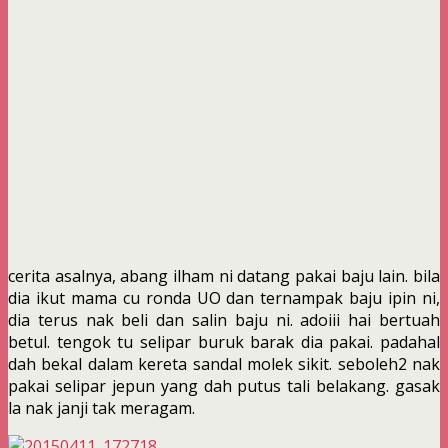
cerita asalnya, abang ilham ni datang pakai baju lain. bila
dia ikut mama cu ronda UO dan ternampak baju ipin ni,
dia terus nak beli dan salin baju ni. adoiii hai bertuah
betul. tengok tu selipar buruk barak dia pakai. padahal
dah bekal dalam kereta sandal molek sikit. seboleh2 nak
pakai selipar jepun yang dah putus tali belakang. gasak
la nak janji tak meragam.