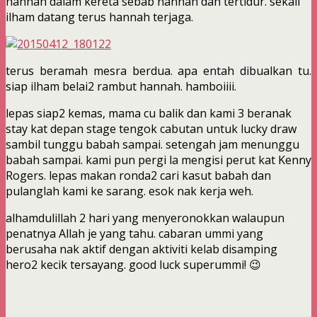
hannah dalam kereta sebab hannah dah tertidur. sekali
ilham datang terus hannah terjaga.
terus beramah mesra berdua. apa entah dibualkan tu.
siap ilham belai2 rambut hannah. hamboiiii.
lepas siap2 kemas, mama cu balik dan kami 3 beranak
stay kat depan stage tengok cabutan untuk lucky draw
sambil tunggu babah sampai. setengah jam menunggu
babah sampai. kami pun pergi la mengisi perut kat Kenny
Rogers. lepas makan ronda2 cari kasut babah dan
pulanglah kami ke sarang. esok nak kerja weh.
alhamdulillah 2 hari yang menyeronokkan walaupun
penatnya Allah je yang tahu. cabaran ummi yang
berusaha nak aktif dengan aktiviti kelab disamping
hero2 kecik tersayang. good luck superummi! 😉