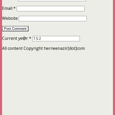
Email
*
Website
Current ye@r
*
All content Copyright herneenazir[dot]com