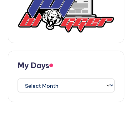
My Days
My
Days