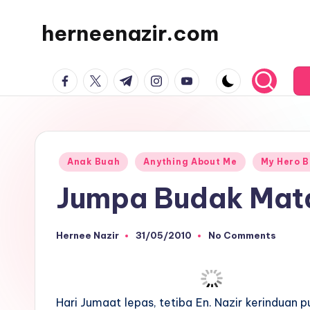
herneenazir.com
Skip
to
Malaysian
content
facebook.com
twitter.com
t.me
instagram.com
youtube.com
Lifestyle
Blogger
Posted
Anak Buah
Anything About Me
My Hero 
in
Jumpa Budak Mata
Hernee Nazir
31/05/2010
No Comments
Posted
by
Hari Jumaat lepas, tetiba En. Nazir kerinduan 