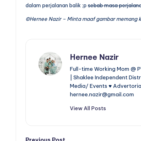
dalam perjalanan balik ;p
sebab masa perjalana
©Hernee Nazir – Minta maaf gambar memang ku
Hernee Nazir
Full-time Working Mom @ PT
| Shaklee Independent Dist
Media/ Events ♥ Advertoria
hernee.nazir@gmail.com
View All Posts
Previous Post