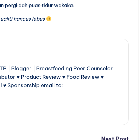
n pergi dah puas tidur wakaka.
aliti hancus lebus
P | Blogger | Breastfeeding Peer Counselor
ributor ♥ Product Review ♥ Food Review ♥
l ♥ Sponsorship email to:
Next Post