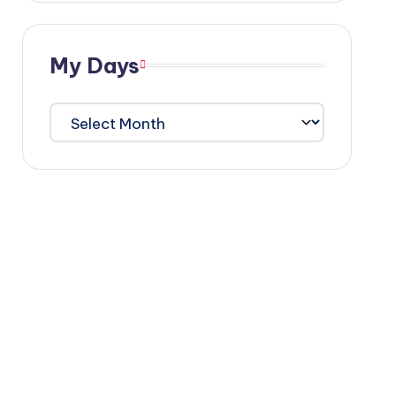
My Days
My
Days