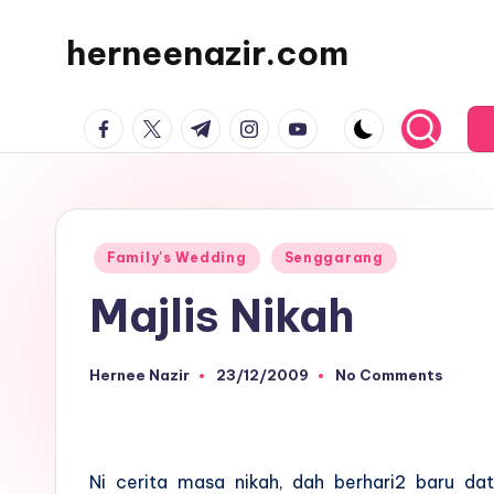
herneenazir.com
Skip
to
Malaysian
content
facebook.com
twitter.com
t.me
instagram.com
youtube.com
Lifestyle
Blogger
Posted
Family's Wedding
Senggarang
in
Majlis Nikah
Hernee Nazir
23/12/2009
No Comments
Posted
by
Ni cerita masa nikah, dah berhari2 baru d