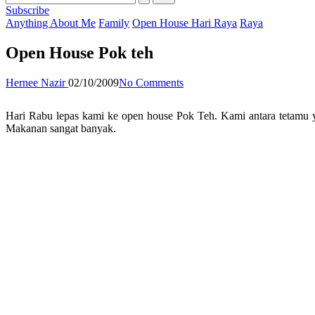
Subscribe
Posted
Anything About Me
Family
Open House Hari Raya
Raya
in
Open House Pok teh
Posted
Hernee Nazir
02/10/2009
No Comments
by
Hari Rabu lepas kami ke open house Pok Teh. Kami antara tetamu ya
Makanan sangat banyak.