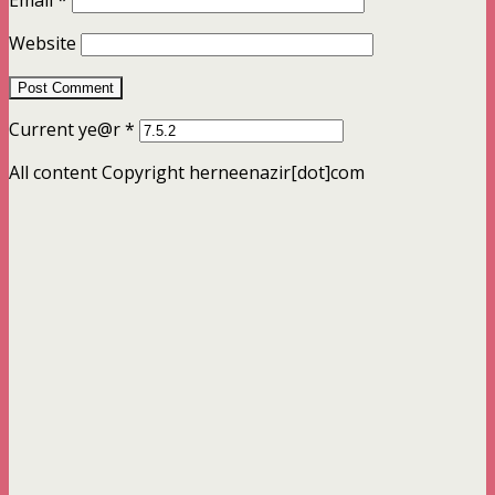
Email
*
Website
Current ye@r
*
All content Copyright herneenazir[dot]com