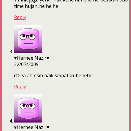
time hujan..he he he
Reply
♥Hernee Nazir♥
22/07/2009
ct>>a'ah nsib baik smpatkn..hehehe
Reply
♥Hernee Nazir♥