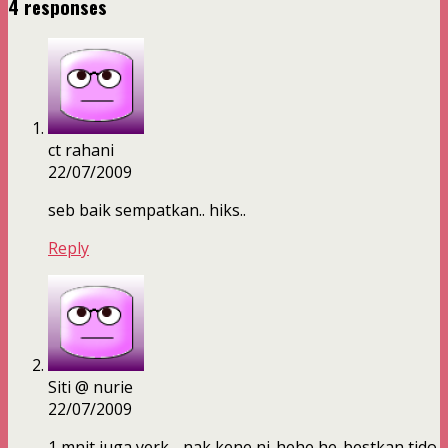
4 responses
ct rahani
22/07/2009
seb baik sempatkan.. hiks..
Reply
Siti @ nurie
22/07/2009
1 mnit juga yerk….nak kene ni..hehe he..bestkan tido