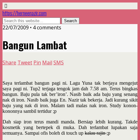
https://herneenazir.com
22/07/2009 • 4 comments
Bangun Lambat
Share
Tweet
Pin
Mail
SMS
Saya terlambat bangun pagi ni. Lagu Yuna tak berjaya mengejut
saya pagi ni. Tup2 terjaga tengok jam dah 7.58 am. Terus bingkas
bangun. Baju pula tak ber’iron’. Nasib baik ada baju yang senang
nak di iron. Nasib baik juga En. Nazir tak bekerja. Jadi kurang sikit
baju yang nak di iron. Malam tadi malas nak iron. Study konon-
kononnya sambil tertidur ;p
Dah siap iron terus mandi manda. Bersiap lebih kurang. Takde
kosmetik yang bertepek di muka. Dah terlambat lupakan saja
semuanya. Sampai ofis boleh di touch up
kalau rajin
;p