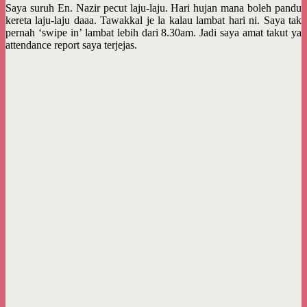
Saya suruh En. Nazir pecut laju-laju. Hari hujan mana boleh pandu
kereta laju-laju daaa. Tawakkal je la kalau lambat hari ni. Saya tak
pernah ‘swipe in’ lambat lebih dari 8.30am. Jadi saya amat takut ya
attendance report saya terjejas.