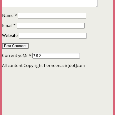
Name
*
Email
*
Website
Current ye@r
*
All content Copyright herneenazir[dot]com