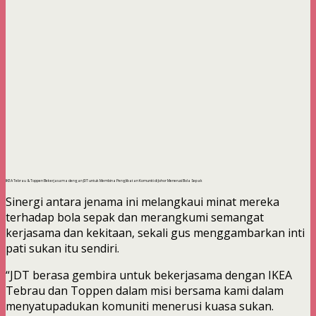
IKEA Tebrau & Toppen Bekerjasama dengan JDT untuk Membina Penglibatan Komuniti di Johor Menerusi Bola Sepak
Sinergi antara jenama ini melangkaui minat mereka
terhadap bola sepak dan merangkumi semangat
kerjasama dan kekitaan, sekali gus menggambarkan inti
pati sukan itu sendiri.
“JDT berasa gembira untuk bekerjasama dengan IKEA
Tebrau dan Toppen dalam misi bersama kami dalam
menyatupadukan komuniti menerusi kuasa sukan.