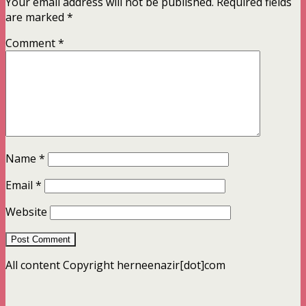
Your email address will not be published.
Required fields
are marked
*
Comment
*
Name
*
Email
*
Website
All content Copyright herneenazir[dot]com