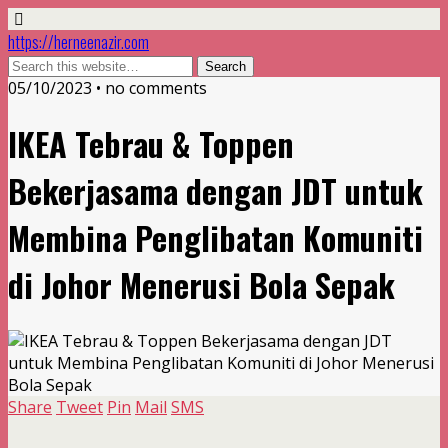
https://herneenazir.com
05/10/2023 • no comments
IKEA Tebrau & Toppen
Bekerjasama dengan JDT untuk
Membina Penglibatan Komuniti
di Johor Menerusi Bola Sepak
Share
Tweet
Pin
Mail
SMS