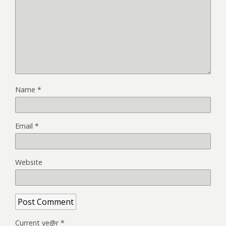
Name
*
Email
*
Website
Current ye@r
*