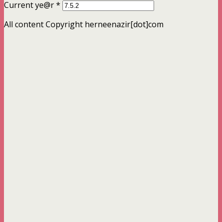
Current ye@r
*
All content Copyright herneenazir[dot]com