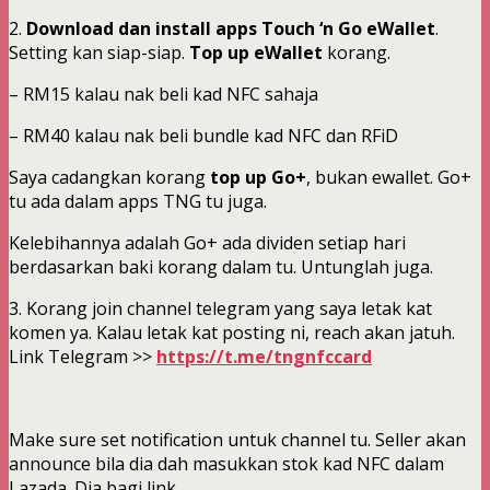
2.
Download dan install apps Touch ‘n Go eWallet
.
Setting kan siap-siap.
Top up eWallet
korang.
– RM15 kalau nak beli kad NFC sahaja
– RM40 kalau nak beli bundle kad NFC dan RFiD
Saya cadangkan korang
top up Go+
, bukan ewallet. Go+
tu ada dalam apps TNG tu juga.
Kelebihannya adalah Go+ ada dividen setiap hari
berdasarkan baki korang dalam tu. Untunglah juga.
3. Korang join channel telegram yang saya letak kat
komen ya. Kalau letak kat posting ni, reach akan jatuh.
Link Telegram >>
https://t.me/tngnfccard
Make sure set notification untuk channel tu. Seller akan
announce bila dia dah masukkan stok kad NFC dalam
Lazada. Dia bagi link.