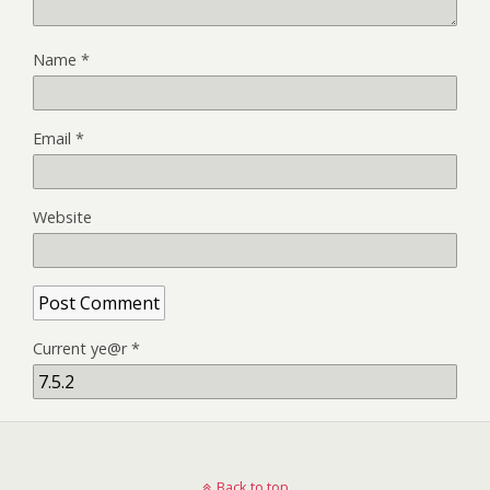
Name
*
Email
*
Website
Current ye@r
*
Back to top