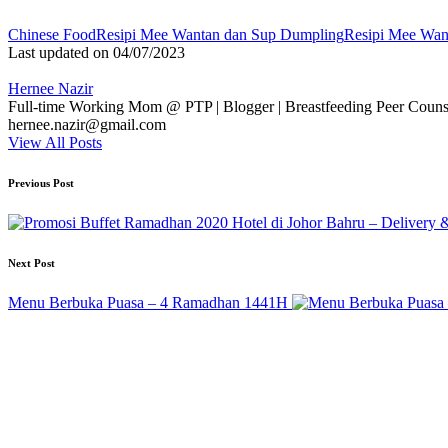
Tags:
Chinese Food
Resipi Mee Wantan dan Sup Dumpling
Resipi Mee Wan
Last updated on 04/07/2023
Hernee Nazir
Full-time Working Mom @ PTP | Blogger | Breastfeeding Peer Counse
hernee.nazir@gmail.com
View All Posts
Post
Previous Post
navigation
Next Post
Menu Berbuka Puasa – 4 Ramadhan 1441H