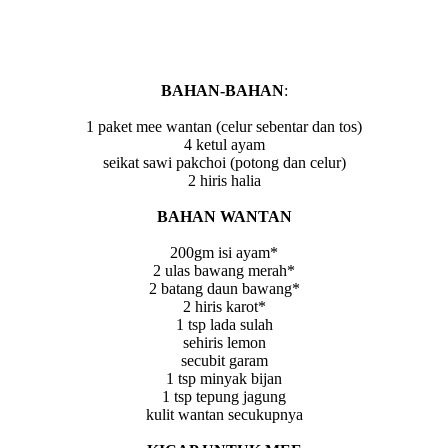
BAHAN-BAHAN
:
1 paket mee wantan (celur sebentar dan tos)
4 ketul ayam
seikat sawi pakchoi (potong dan celur)
2 hiris halia
BAHAN WANTAN
200gm isi ayam*
2 ulas bawang merah*
2 batang daun bawang*
2 hiris karot*
1 tsp lada sulah
sehiris lemon
secubit garam
1 tsp minyak bijan
1 tsp tepung jagung
kulit wantan secukupnya