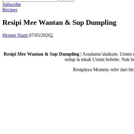
Subscribe
Posted
Recipes
in
Resipi Mee Wantan & Sup Dumpling
Posted
Hernee Nazir
07/05/2020
2
by
Resipi Mee Wantan & Sup Dumpling
| Assalamu’alaikum. Ummi n
sedap la tekak Ummi hehehe. Nak bu
Resipinya Mommy refer dari blo