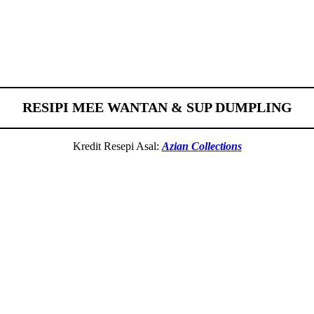
RESIPI MEE WANTAN
& SUP DUMPLING
Kredit Resepi Asal:
A
z
i
a
n
C
o
l
l
e
c
t
i
o
n
s