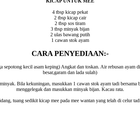
KICAP UNTUK MEE
4 tbsp kicap pekat
2 tbsp kicap cair
2 tbsp sos tiram
3 tbsp minyak bijan
2 ulas bawang putih
1 cawan stok ayam
CARA PENYEDIAAN:-
a sepotong kecil asam keping) Angkat dan toskan. Air rebusan ayam d
besar,garam dan lada sulah)
minyak. Bila kekuningan, masukkan 1 cawan stok ayam tadi bersama ba
menggelegak dan masukkan minyak bijan. Kacau rata.
dang, tuang sedikit kicap mee pada mee wantan yang telah di celur tad