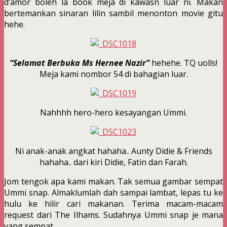
d’amor boleh la book meja di kawasn luar ni. Makan
bertemankan sinaran lilin sambil menonton movie gitu
hehe.
“Selamat Berbuka Ms Hernee Nazir”
hehehe. TQ uolls!
Meja kami nombor 54 di bahagian luar.
Nahhhh hero-hero kesayangan Ummi.
Ni anak-anak angkat hahaha.. Aunty Didie & Friends
hahaha.. dari kiri Didie, Fatin dan Farah.
Jom tengok apa kami makan. Tak semua gambar sempat
Ummi snap. Almaklumlah dah sampai lambat, lepas tu ke
hulu ke hilir cari makanan. Terima macam-macam
request dari The Ilhams. Sudahnya Ummi snap je mana
yang sempat.