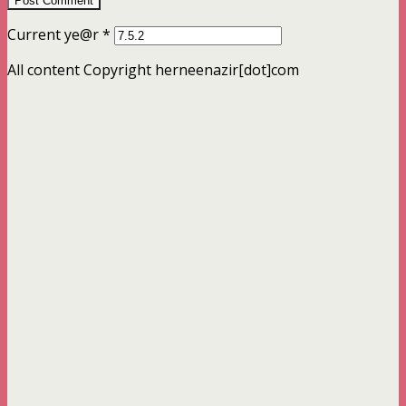
Current ye@r
*
All content Copyright herneenazir[dot]com