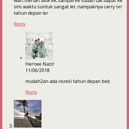
wah..meriah lauk ek..sampai ke sudah tak dapat ke
sini..waktu suntuk sangat ler..nampaknya carry on
tahun depan ler
Reply
Hernee Nazir
11/06/2018
mudah2an ada rezeki tahun depan beb
Reply