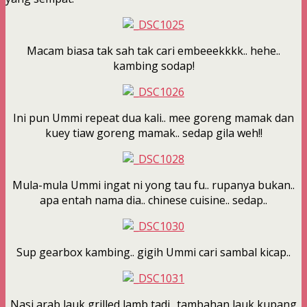
Macam biasa tak sah tak cari embeeekkkk.. hehe..
kambing sodap!
Ini pun Ummi repeat dua kali.. mee goreng mamak dan
kuey tiaw goreng mamak.. sedap gila weh!!
Mula-mula Ummi ingat ni yong tau fu.. rupanya bukan..
apa entah nama dia.. chinese cuisine.. sedap..
Sup gearbox kambing.. gigih Ummi cari sambal kicap..
Nasi arab lauk grilled lamb tadi.. tambahan lauk kupang