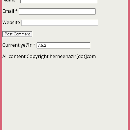
Email
*
Website
Current ye@r
*
All content Copyright herneenazir[dot]com