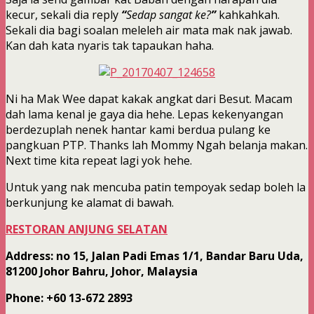
kecur, sekali dia reply
“
Sedap
sangat
ke?
”
kahkahkah.
Sekali dia bagi soalan meleleh air mata mak nak jawab.
Kan dah kata nyaris tak tapaukan haha.
Ni ha Mak Wee dapat kakak angkat dari Besut. Macam
dah lama kenal je gaya dia hehe. Lepas kekenyangan
berdezuplah nenek hantar kami berdua pulang ke
pangkuan PTP. Thanks lah Mommy Ngah belanja makan.
Next time kita repeat lagi yok hehe.
Untuk yang nak mencuba patin tempoyak sedap boleh la
berkunjung ke alamat di bawah.
RESTORAN ANJUNG SELATAN
Address
: no 15, Jalan Padi Emas 1/1, Bandar Baru Uda,
81200 Johor Bahru, Johor, Malaysia
Phone
:
+60 13-672 2893