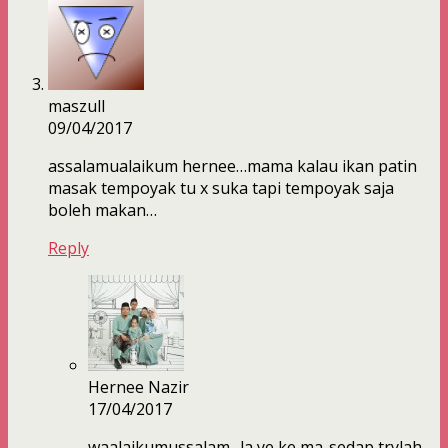
maszull
09/04/2017
assalamualaikum hernee…mama kalau ikan patin
masak tempoyak tu x suka tapi tempoyak saja
boleh makan…
Reply
Hernee Nazir
17/04/2017
waalaikumussalam.. la ye ke ma..sedap trylah