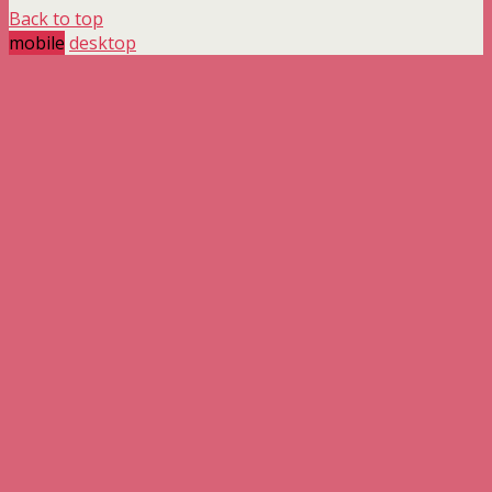
Back to top
mobile
desktop