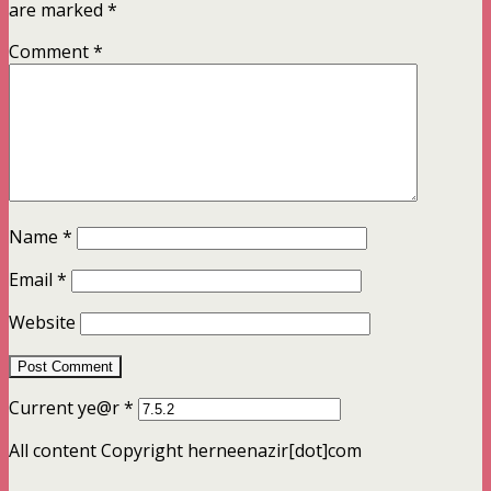
are marked
*
Comment
*
Name
*
Email
*
Website
Current ye@r
*
All content Copyright herneenazir[dot]com