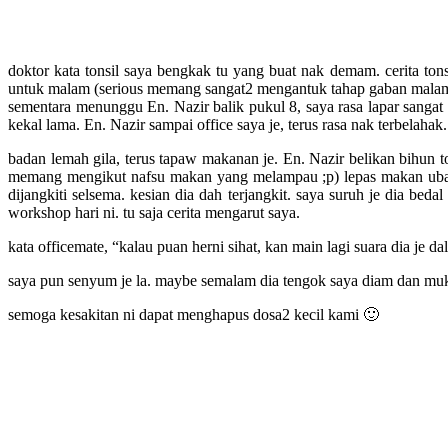
doktor kata tonsil saya bengkak tu yang buat nak demam. cerita ton
untuk malam (serious memang sangat2 mengantuk tahap gaban malam tadi
sementara menunggu En. Nazir balik pukul 8, saya rasa lapar sang
kekal lama. En. Nazir sampai office saya je, terus rasa nak terbelah
badan lemah gila, terus tapaw makanan je. En. Nazir belikan bihun 
memang mengikut nafsu makan yang melampau ;p) lepas makan ubat En.
dijangkiti selsema. kesian dia dah terjangkit. saya suruh je dia beda
workshop hari ni. tu saja cerita mengarut saya.
kata officemate, “kalau puan herni sihat, kan main lagi suara dia je da
saya pun senyum je la. maybe semalam dia tengok saya diam dan muka 
semoga kesakitan ni dapat menghapus dosa2 kecil kami 🙂