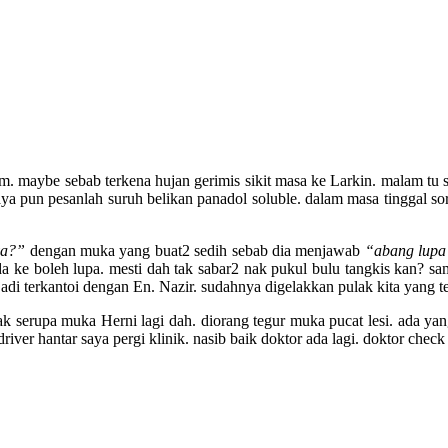
 maybe sebab terkena hujan gerimis sikit masa ke Larkin. malam tu s
a pun pesanlah suruh belikan panadol soluble. dalam masa tinggal sora
ya?”
dengan muka yang buat2 sedih sebab dia menjawab
“abang lupa 
a ke boleh lupa. mesti dah tak sabar2 nak pukul bulu tangkis kan? sa
di terkantoi dengan En. Nazir. sudahnya digelakkan pulak kita yang 
ak serupa muka Herni lagi dah. diorang tegur muka pucat lesi. ada yan
river hantar saya pergi klinik. nasib baik doktor ada lagi. doktor chec