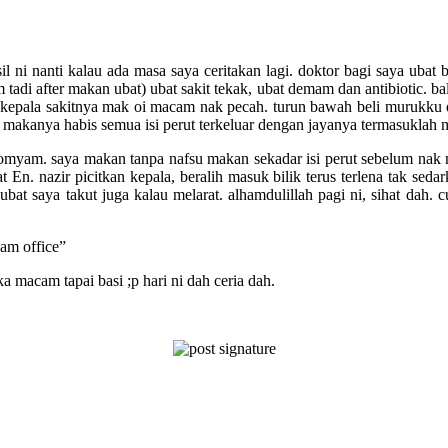
sil ni nanti kalau ada masa saya ceritakan lagi. doktor bagi saya uba
 after makan ubat) ubat sakit tekak, ubat demam dan antibiotic. balik
at kepala sakitnya mak oi macam nak pecah. turun bawah beli murukku
ak. makanya habis semua isi perut terkeluar dengan jayanya termasuklah
tomyam. saya makan tanpa nafsu makan sekadar isi perut sebelum nak ma
 nazir picitkan kepala, beralih masuk bilik terus terlena tak sedark
l ubat saya takut juga kalau melarat. alhamdulillah pagi ni, sihat dah
lam office”
macam tapai basi ;p hari ni dah ceria dah.