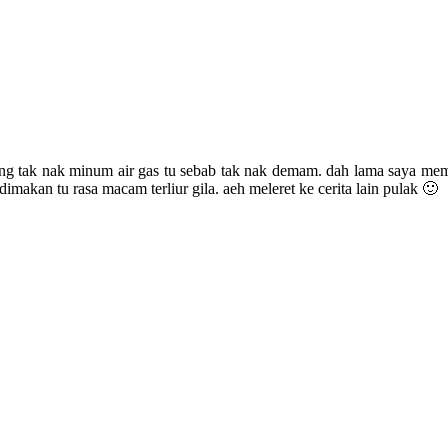
ng tak nak minum air gas tu sebab tak nak demam. dah lama saya mem
imakan tu rasa macam terliur gila. aeh meleret ke cerita lain pulak 🙂