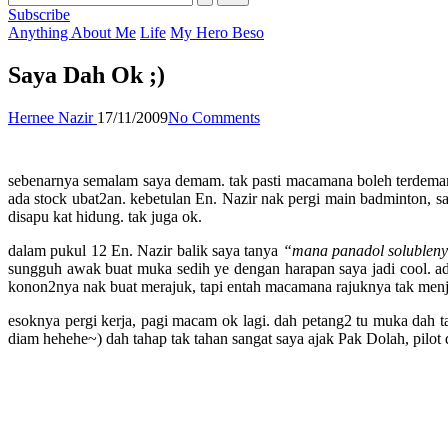
Subscribe
Posted
Anything About Me
Life
My Hero Beso
in
Saya Dah Ok ;)
Posted
Hernee Nazir
17/11/2009
No Comments
by
sebenarnya semalam saya demam. tak pasti macamana boleh terdemam.
ada stock ubat2an. kebetulan En. Nazir nak pergi main badminton, say
disapu kat hidung. tak juga ok.
dalam pukul 12 En. Nazir balik saya tanya
“mana panadol solublen
sungguh awak buat muka sedih ye dengan harapan saya jadi cool. ad
konon2nya nak buat merajuk, tapi entah macamana rajuknya tak menja
esoknya pergi kerja, pagi macam ok lagi. dah petang2 tu muka dah t
diam hehehe~) dah tahap tak tahan sangat saya ajak Pak Dolah, pilot d