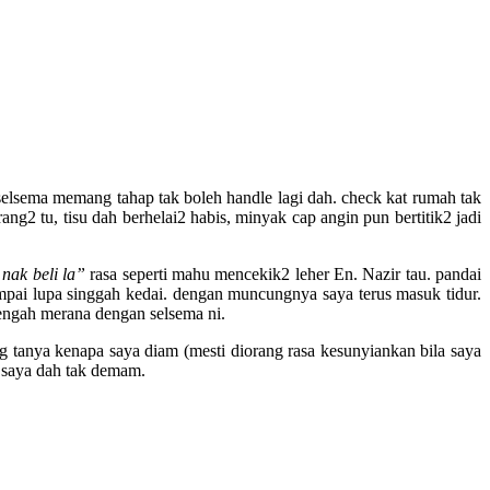
elsema memang tahap tak boleh handle lagi dah. check kat rumah tak
ng2 tu, tisu dah berhelai2 habis, minyak cap angin pun bertitik2 jadi
nak beli la”
rasa seperti mahu mencekik2 leher En. Nazir tau. pandai
mpai lupa singgah kedai. dengan muncungnya saya terus masuk tidur.
tengah merana dengan selsema ni.
g tanya kenapa saya diam (mesti diorang rasa kesunyiankan bila saya
k saya dah tak demam.