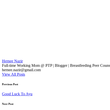
Hernee Nazir
Full-time Working Mom @ PTP | Blogger | Breastfeeding Peer Counse
hernee.nazir@gmail.com
View All Posts
Post
Previous Post
navigation
Good Luck To Ayu
Next Post