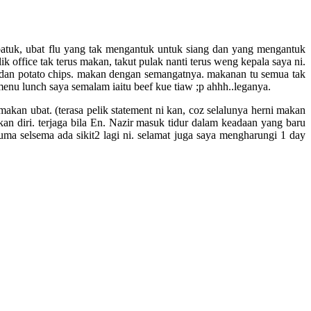
t batuk, ubat flu yang tak mengantuk untuk siang dan yang mengantuk
 office tak terus makan, takut pulak nanti terus weng kepala saya ni.
 dan potato chips. makan dengan semangatnya. makanan tu semua tak
 menu lunch saya semalam iaitu beef kue tiaw ;p ahhh..leganya.
kan ubat. (terasa pelik statement ni kan, coz selalunya herni makan
an diri. terjaga bila En. Nazir masuk tidur dalam keadaan yang baru
. cuma selsema ada sikit2 lagi ni. selamat juga saya mengharungi 1 day