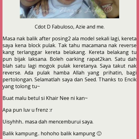
Cdot D Fabuloso, Azie and me.
Masa nak balik after posing2 ala model sekali lagi, kereta
saya kena block pulak. Tak tahu macamana nak reverse
kang terlanggar kereta belakang. Kereta belakang tu
pun bijak laksana. Boleh oarking rapat2kan. Satu dah
blah satu lagi mogok pulak keretanya. Saya takut nak
reverse. Ada pulak hamba Allah yang prihatin, bagi
pertolongan. Selamatlah saya dan Seed. Thanks to Encik
yang tolong tu~
Buat malu betul si Khair Nee ni kan~
Apa pun luv u frenz :r
Uisyhhh.. masa dah mencemburui saya.
Balik kampung.. hohoho balik kampung 🙂