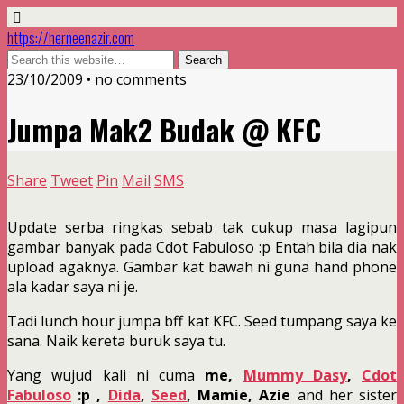
https://herneenazir.com
23/10/2009 • no comments
Jumpa Mak2 Budak @ KFC
Share
Tweet
Pin
Mail
SMS
Update serba ringkas sebab tak cukup masa lagipun
gambar banyak pada Cdot Fabuloso :p Entah bila dia nak
upload agaknya. Gambar kat bawah ni guna hand phone
ala kadar saya ni je.
Tadi lunch hour jumpa bff kat KFC. Seed tumpang saya ke
sana. Naik kereta buruk saya tu.
Yang wujud kali ni cuma
me,
Mummy Dasy
,
Cdot
Fabuloso
:p ,
Dida
,
Seed
, Mamie, Azie
and her sister