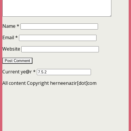
Name
*
Email
*
Website
Current ye@r
*
All content Copyright herneenazir[dot]com