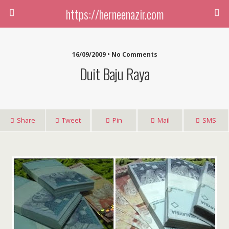
https://herneenazir.com
16/09/2009 • No Comments
Duit Baju Raya
Share
Tweet
Pin
Mail
SMS