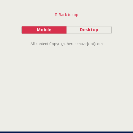
Back to top
Mobile
Desktop
All content Copyright herneenazir[dot]com