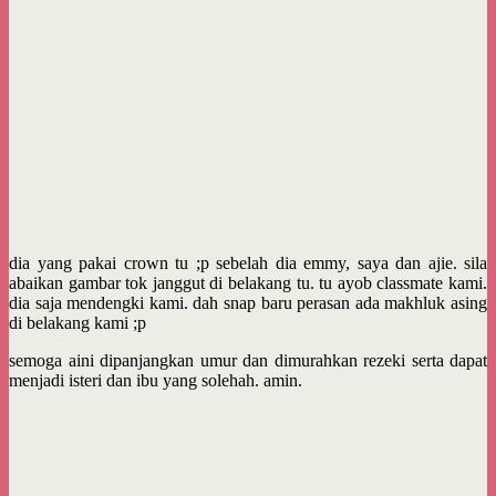
dia yang pakai crown tu ;p sebelah dia emmy, saya dan ajie. sila
abaikan gambar tok janggut di belakang tu. tu ayob classmate kami.
dia saja mendengki kami. dah snap baru perasan ada makhluk asing
di belakang kami ;p
semoga aini dipanjangkan umur dan dimurahkan rezeki serta dapat
menjadi isteri dan ibu yang solehah. amin.