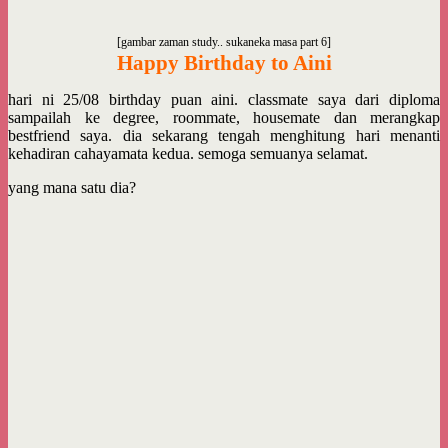
[gambar zaman study.. sukaneka masa part 6]
Happy Birthday to Aini
hari ni 25/08 birthday puan aini. classmate saya dari diploma
sampailah ke degree, roommate, housemate dan merangkap
bestfriend saya. dia sekarang tengah menghitung hari menanti
kehadiran cahayamata kedua. semoga semuanya selamat.
yang mana satu dia?