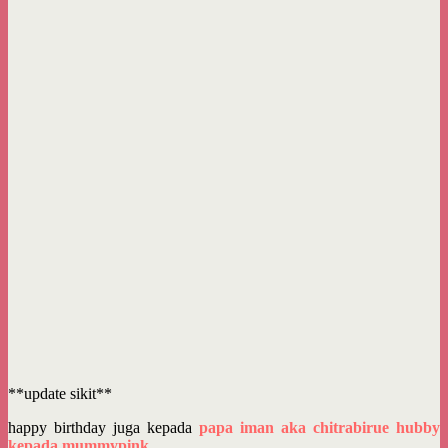
**update sikit**
happy birthday juga kepada
papa iman aka chitrabirue hubby
kepada mummypink
.