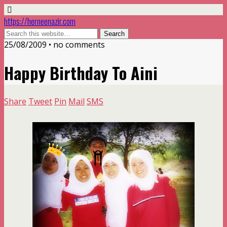
https://herneenazir.com
25/08/2009 • no comments
Happy Birthday To Aini
Share
Tweet
Pin
Mail
SMS