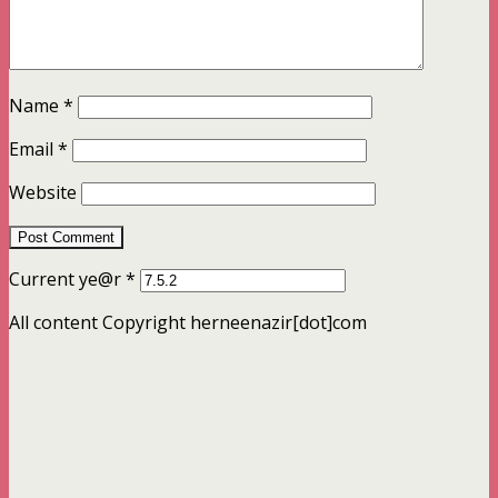
Name
*
Email
*
Website
Current ye@r
*
All content Copyright herneenazir[dot]com