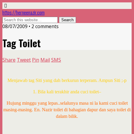
https://herneenazir.com
08/07/2009 • 2 comments
Tag Toilet
Share
Tweet
Pin
Mail
SMS
Menjawab tag Siti yang dah berkurun terperam. Ampun Siti ;-p
1. Bila kali terakhir anda cuci toilet–
Hujung minggu yang lepas..selalunya masa ni la kami cuci toilet
masing-masing. En. Nazir toilet di bahagian dapur dan saya toilet di
dalam bilik.