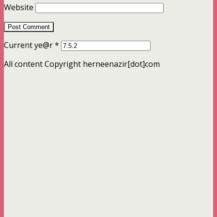
Website
Current ye@r
*
All content Copyright herneenazir[dot]com