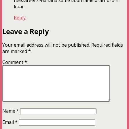
neezareef>>hahaha same la..dh lame draft bru ni
kuar..
Reply
Leave a Reply
Your email address will not be published.
Required fields
are marked
*
Comment
*
Name
*
Email
*