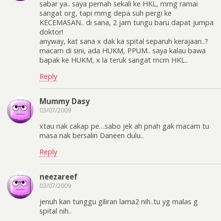
sabar ya.. saya pernah sekali ke HKL, mmg ramai
sangat org, tapi mmg depa suh pergi ke
KECEMASAN.. di sana, 2 jam tungu baru dapat jumpa
doktor!
anyway, kat sana x dak ka spital separuh kerajaan..?
macam di sini, ada HUKM, PPUM.. saya kalau bawa
bapak ke HUKM, x la teruk sangat mcm HKL..
Reply
Mummy Dasy
03/07/2009
xtau nak cakap pe…sabo jek ah pnah gak macam tu
masa nak bersalin Daneen dulu..
Reply
neezareef
03/07/2009
jenuh kan tunggu giliran lama2 nih..tu yg malas g
spital nih..