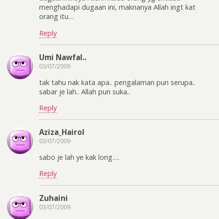
menghadapi dugaan ini, maknanya Allah ingt kat
orang itu…
Reply
Umi Nawfal..
03/07/2009
tak tahu nak kata apa.. pengalaman pun serupa..
sabar je lah.. Allah pun suka..
Reply
Aziza_Hairol
03/07/2009
sabo je lah ye kak long….
Reply
Zuhaini
03/07/2009