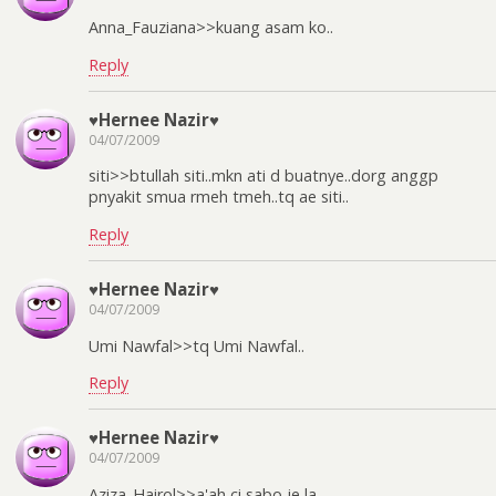
Anna_Fauziana>>kuang asam ko..
Reply
♥Hernee Nazir♥
04/07/2009
siti>>btullah siti..mkn ati d buatnye..dorg anggp
pnyakit smua rmeh tmeh..tq ae siti..
Reply
♥Hernee Nazir♥
04/07/2009
Umi Nawfal>>tq Umi Nawfal..
Reply
♥Hernee Nazir♥
04/07/2009
Aziza_Hairol>>a'ah ci sabo je la..