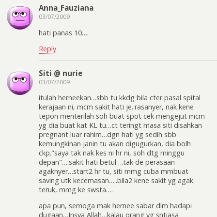
Anna_Fauziana
03/07/2009
hati panas 10….
Reply
Siti @ nurie
03/07/2009
itulah herneekan…sbb tu kkdg bila cter pasal spital
kerajaan ni, mcm sakit hati je..rasanyer, nak kene
tepon menterilah soh buat spot cek mengejut mcm
yg dia buat kat KL tu…ct teringt masa siti disahkan
pregnant luar rahim…dgn hati yg sedih sbb
kemungkinan janin tu akan digugurkan, dia bolh
ckp."saya tak nak kes ni hr ni, soh dtg minggu
depan"….sakit hati betul….tak de perasaan
agaknyer…start2 hr tu, siti mmg cuba mmbuat
saving utk kecemasan…..bila2 kene sakit yg agak
teruk, mmg ke swsta….
apa pun, semoga mak hernee sabar dlm hadapi
dugaan…Insya Allah…kalau orang yg sntiasa