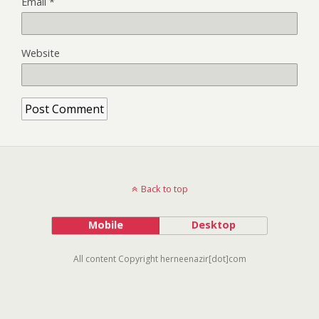
Email
*
Website
Back to top
Mobile
Desktop
All content Copyright herneenazir[dot]com