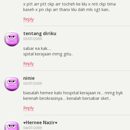
x ptt arr ptt ckp arr tocheh ke klu x reti ckp tima
kaseh x pn ckp arr thanx klu dah mls sgt kan..
Reply
tentang diriku
03/07/2009
sabar ea kak….
spital kerajaan mmg gitu..
Reply
ninie
03/07/2009
biasalah hernee kalo hospital kerajaan ni… mmg byk
kerenah birokrasinya… kenalah bersabar sket..
Reply
♥Hernee Nazir♥
04/07/2009