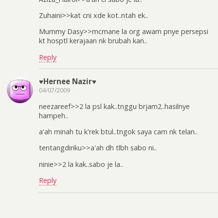
Zuhaini>>kat cni xde kot..ntah ek..
Mummy Dasy>>mcmane la org awam pnye persepsi
kt hosptl kerajaan nk brubah kan..
Reply
♥Hernee Nazir♥
04/07/2009
neezareef>>2 la psl kak..tnggu brjam2..hasilnye
hampeh..
a'ah minah tu k'rek btul..tngok saya cam nk telan..
tentangdiriku>>a'ah dh tlbh sabo ni..
ninie>>2 la kak..sabo je la..
Reply