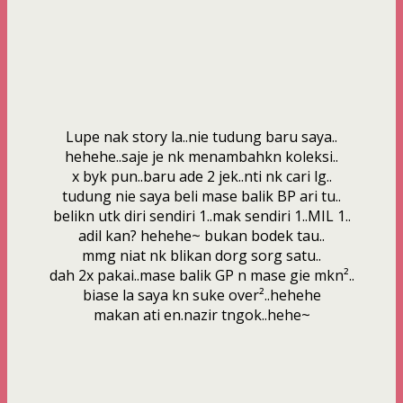
Lupe nak story la..nie tudung baru saya..
hehehe..saje je nk menambahkn koleksi..
x byk pun..baru ade 2 jek..nti nk cari lg..
tudung nie saya beli mase balik BP ari tu..
belikn utk diri sendiri 1..mak sendiri 1..MIL 1..
adil kan? hehehe~ bukan bodek tau..
mmg niat nk blikan dorg sorg satu..
dah 2x pakai..mase balik GP n mase gie mkn²..
biase la saya kn suke over²..hehehe
makan ati en.nazir tngok..hehe~