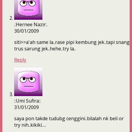
.:Hernee Nazir:.
30/01/2009
siti>>a'ah same la..rase pipi kembung jek..tapi snang
trus sarung jek..hehe..try la..
Reply
::Umi Sufira::
31/01/2009
saya pon takde tudubg cenggini..bilalah nk beli or
try nih..kikiki….