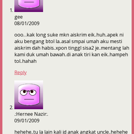
gee
08/01/2009
ooo…kak long suke mkn aiskrim eik..huh..apek ni
aku bengang btol la..asal smpai umah aku mesti
aiskrim dah habis..xpon tinggl sisa2 je..mentang lah
kami duk umah bawah..di anak tiri kan eik..hampeh
tol..hahah
Reply
.:Hernee Nazir:.
09/01/2009
hehehe..tu la lain kali jd anak angkat uncle..hehehe