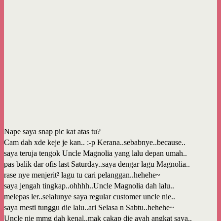
Nape saya snap pic kat atas tu?
Cam dah xde keje je kan.. :-p Kerana..sebabnye..because..
saya teruja tengok Uncle Magnolia yang lalu depan umah..
pas balik dar ofis last Saturday..saya dengar lagu Magnolia..
rase nye menjerit² lagu tu cari pelanggan..hehehe~
saya jengah tingkap..ohhhh..Uncle Magnolia dah lalu..
melepas ler..selalunye saya regular customer uncle nie..
saya mesti tunggu die lalu..ari Selasa n Sabtu..hehehe~
Uncle nie mmg dah kenal..mak cakap die ayah angkat saya..