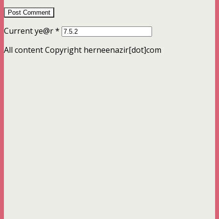
Current ye@r
*
All content Copyright herneenazir[dot]com