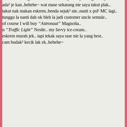
ada² je kan..hehehe~ wat mase sekarang nie saya takut plak..
takut nak makan eskrem..benda sejuk² nie..nanti x psl² MC lagi..
tunggu la nanti dah ok bleh la jadi customer uncle semule..
of course I will buy
“Astronaut”
Magnolia..
n
“Traffic Light”
Nestle.. my favvy ice-cream..
eskrem murah jek.. tapi tekak saya rase nie la yang best..
cam budak² kecik lak ek..hehehe~