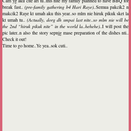
Cam yg aku cite ari tu..this nite my family planned to have BBQ for
break fast..
(pre-family gathering b4 Hari Raye)..
Semua pakcik2 n
makcik2 Raye kt umah aku this year..so mlm nie hiruk pikuk sket la
kt umah tu..
(Actually, dorg dh smpai last nite..so mlm nie will be
the 2nd “hiruk pikuk nite” in the world la..hehehe)..
I will post the
pic later..n also the story sepnjg mase preparation of the dishes nti..
Check it out!
Time to go home..Ye yea..sok cuti..