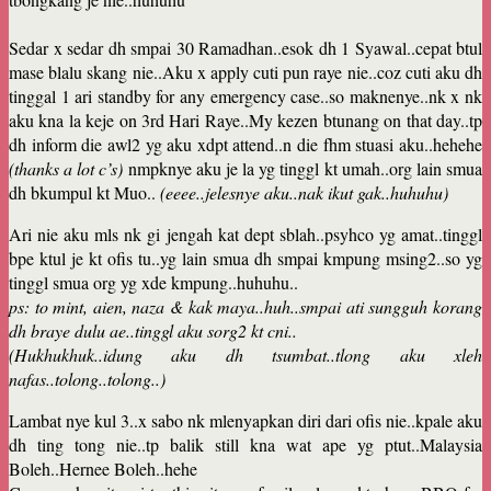
Sedar x sedar dh smpai 30 Ramadhan..esok dh 1 Syawal..cepat btul
mase blalu skang nie..Aku x apply cuti pun raye nie..coz cuti aku dh
tinggal 1 ari standby for any emergency case..so maknenye..nk x nk
aku kna la keje on 3rd Hari Raye..My kezen btunang on that day..tp
dh inform die awl2 yg aku xdpt attend..n die fhm stuasi aku..hehehe
(thanks a lot c’s)
nmpknye aku je la yg tinggl kt umah..org lain smua
dh bkumpul kt Muo..
(eeee..jelesnye aku..nak ikut gak..huhuhu)
Ari nie aku mls nk gi jengah kat dept sblah..psyhco yg amat..tinggl
bpe ktul je kt ofis tu..yg lain smua dh smpai kmpung msing2..so yg
tinggl smua org yg xde kmpung..huhuhu..
ps: to mint, aien, naza & kak maya..huh..smpai ati sungguh korang
dh braye dulu ae..tinggl aku sorg2 kt cni..
(Hukhukhuk..idung aku dh tsumbat..tlong aku xleh
nafas..tolong..tolong..)
Lambat nye kul 3..x sabo nk mlenyapkan diri dari ofis nie..kpale aku
dh ting tong nie..tp balik still kna wat ape yg ptut..Malaysia
Boleh..Hernee Boleh..hehe