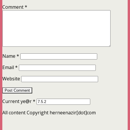
Comment
*
Name
*
Email
*
Website
Current ye@r
*
All content Copyright herneenazir[dot]com