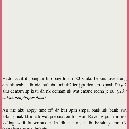
Hadoi..start dr bangun tdo pagi td dh 500x aku bersin..rase idung
cm nk tcabut dh nie..huhuhu..mintk2 ler jgn demam..xpnah Raye2
aku demam..tp klau dh nk demam nk wat cmane redha je la..
(sakit
tu kan penghapus dosa)
Ari nie aku apply time-off dr kul 3pm smpai balik..nk balik awl
tolong mak kt umah wat preparation for Hari Raye..lg pun i’m not
feeling well la..serious x lrt dh nie..mate dh berair je..cm nk
tbongkang je nie..huhuhu