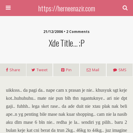
https://herneenazir.com
21/12/2006 • 2 Comments
Xde Title… ;p
Share
Tweet
Pin
Mail
SMS
uikksss.. da pagi da.. nape cam x prasan je nie.. khusyuk sgt keje
kot..huhuhuhu.. mate nie pun blh thn ngantuknye.. ari nie dpt
gaji.. fuhhh.. lega sket rase.. da ade duit nie xtau plak nak beli
ape..n yg penting bile mase nak kuar shopping.. cam nie la nasib
aku dlm mase 6 bln nie.. redha je la.. sendiri yg pilih.. baru 2
bulan keje kat cni berat da trun 2kg.. 46kg to 44kg.. juz imagine