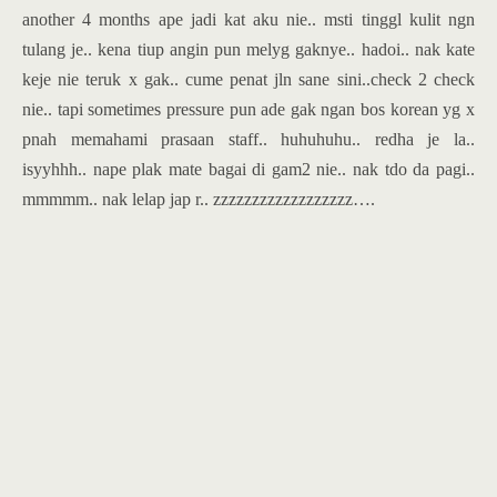
another 4 months ape jadi kat aku nie.. msti tinggl kulit ngn
tulang je.. kena tiup angin pun melyg gaknye.. hadoi.. nak kate
keje nie teruk x gak.. cume penat jln sane sini..check 2 check
nie.. tapi sometimes pressure pun ade gak ngan bos korean yg x
pnah memahami prasaan staff.. huhuhuhu.. redha je la..
isyyhhh.. nape plak mate bagai di gam2 nie.. nak tdo da pagi..
mmmmm.. nak lelap jap r.. zzzzzzzzzzzzzzzzzz….