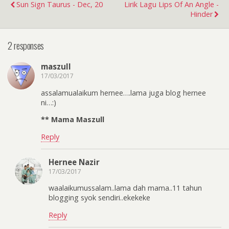
Sun Sign Taurus - Dec, 20
Lirik Lagu Lips Of An Angle -
Hinder
2 responses
maszull
17/03/2017
assalamualaikum hernee….lama juga blog hernee
ni…:)
** Mama Maszull
Reply
Hernee Nazir
17/03/2017
waalaikumussalam..lama dah mama..11 tahun
blogging syok sendiri..ekekeke
Reply