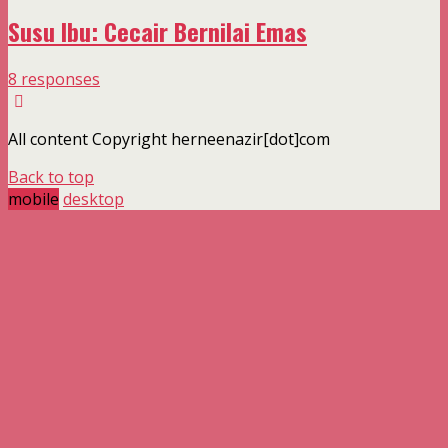
Susu Ibu: Cecair Bernilai Emas
8 responses
All content Copyright herneenazir[dot]com
Back to top
mobile
desktop