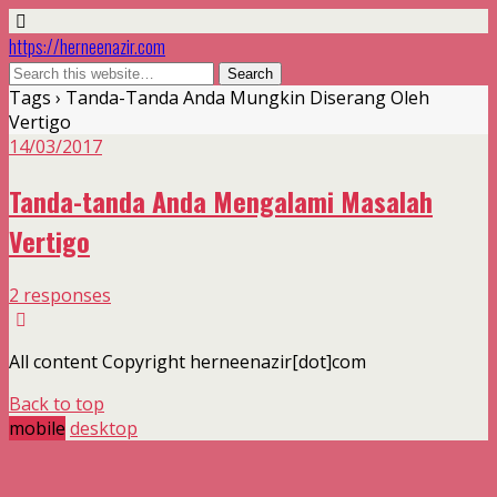
https://herneenazir.com
Tags › Tanda-Tanda Anda Mungkin Diserang Oleh
Vertigo
14/03/2017
Tanda-tanda Anda Mengalami Masalah
Vertigo
2 responses
All content Copyright herneenazir[dot]com
Back to top
mobile
desktop