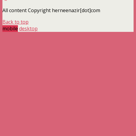
All content Copyright herneenazir[dot]com
Back to top
mobile
desktop