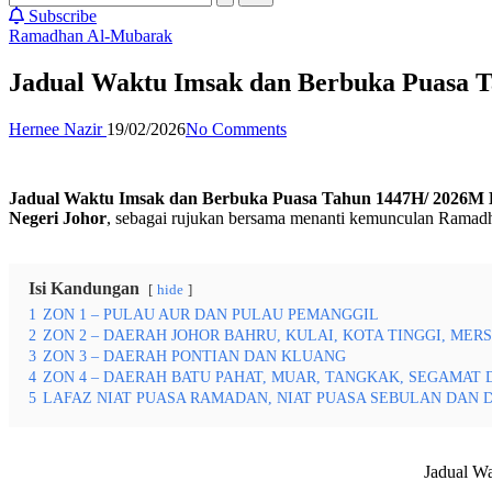
Subscribe
Posted
Ramadhan Al-Mubarak
in
Jadual Waktu Imsak dan Berbuka Puasa T
Posted
Hernee Nazir
19/02/2026
No Comments
by
Jadual Waktu Imsak dan Berbuka Puasa Tahun 1447H/ 2026M B
Negeri Johor
, sebagai rujukan bersama menanti kemunculan Ramadh
Isi Kandungan
hide
1
ZON 1 – PULAU AUR DAN PULAU PEMANGGIL
2
ZON 2 – DAERAH JOHOR BAHRU, KULAI, KOTA TINGGI, M
3
ZON 3 – DAERAH PONTIAN DAN KLUANG
4
ZON 4 – DAERAH BATU PAHAT, MUAR, TANGKAK, SEGAMAT
5
LAFAZ NIAT PUASA RAMADAN, NIAT PUASA SEBULAN DAN 
Jadual W