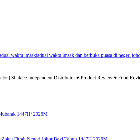
adual waktu imsak
jadual waktu imsak dan berbuka puasa di negeri joh
lor | Shaklee Independent Distributor ♥ Product Review ♥ Food Revie
Mubarak 1447H/ 2026M