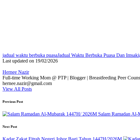
Tags:
jadual waktu berbuka puasa
Jadual Waktu Berbuka Puasa Dan Imsak
j
Last updated on 19/02/2026
Hernee Nazir
Full-time Working Mom @ PTP | Blogger | Breastfeeding Peer Counse
hernee.nazir@gmail.com
View All Posts
Post
Previous Post
navigation
Salam Ramadan Al-
Next Post
Kadar Zakat Fitrah Negeri Johor Bagi Tahun 1447H/2026M