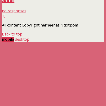
no responses
All content Copyright herneenazir[dot]com
Back to top
mobile
desktop