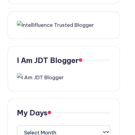
I Am JDT Blogger
My Days
My