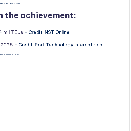
PTP! 14 Million TEUs for 2025
on the achievement:
4 mil TEUs
– Credit: NST Online
n 2025
– Credit: Port Technology International
PTP! 14 Million TEUs for 2025