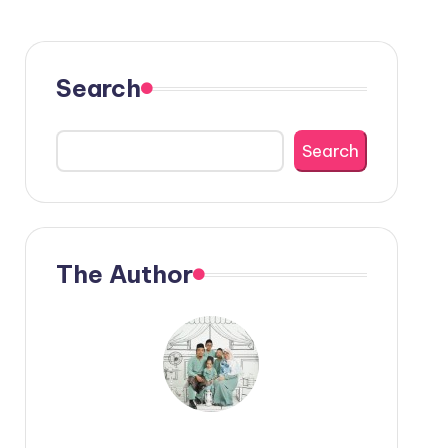
Search
Search
The Author