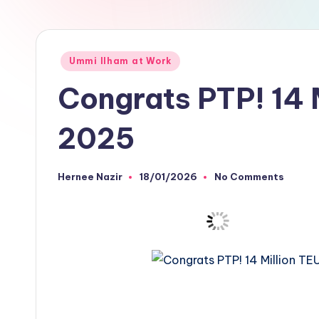
Posted
Ummi Ilham at Work
in
Congrats PTP! 14 M
2025
Hernee Nazir
18/01/2026
No Comments
Posted
by