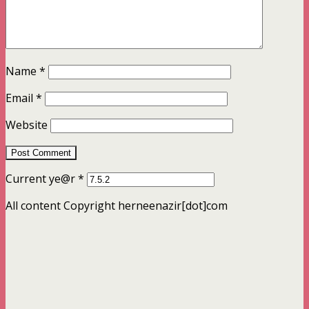
Name
*
Email
*
Website
Current ye@r
*
All content Copyright herneenazir[dot]com