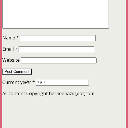
Name
*
Email
*
Website
Current ye@r
*
All content Copyright herneenazir[dot]com