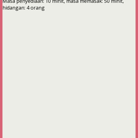
Masa penyediaan: 10 minit, masa memasak: 50 minit,
hidangan: 4 orang